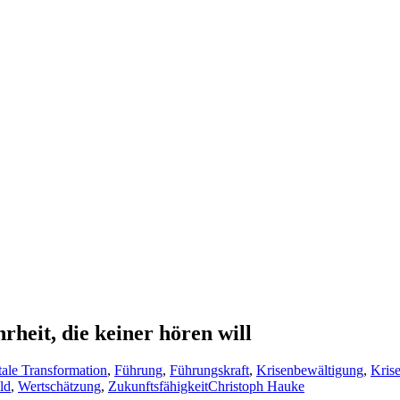
heit, die keiner hören will
tale Transformation
,
Führung
,
Führungskraft
,
Krisenbewältigung
,
Kris
ld
,
Wertschätzung
,
Zukunftsfähigkeit
Christoph Hauke
n es um Führungskräfte geht. Während einige in Panik verfallen, entp
die unbequeme Wahrheit auf den Tisch legen, so meine Erfahrung.
Es ist an der Zeit, die Maske fallen zu lassen und ehrlich zu sein. Führ
, während perfektionierte Fassaden Misstrauen säen.