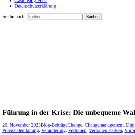
Führung in der Krise: Die unbequeme Wahr
20. November 2023
Blog-Beiträge
Change
,
Changemanagement
,
Digi
Potenzialentfaltung
,
Veränderung
,
Vertrauen
,
Vertrauen stärken
,
Vorbi
In Zeiten der Krise trennt sich die Spreu vom Weizen, besonders wen
an? Abseits der üblichen Floskeln und Motivationsreden müssen wir 
Ehrlichkeit über Perfektion
In Krisenzeiten gibt es keinen Raum für aufgesetzte Perfektion. 
eine Atmosphäre des Vertrauens. Authentizität schafft Bindung